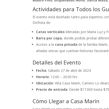
Mauro Pino
,
Empanadas Nono
,
Santa Masa
Actividades para Todos los G
El evento está diseñado tanto para expertos com
Disfruta de:
Catas verticales
lideradas por María Luz y F
Barra por copa
, donde podrás probar diferent
Acceso a la
cava privada
de la familia Marín
añadas únicas que cuentan historias fascinant
Detalles del Evento
Fecha
: Sábado 27 de abril de 2024
Horario
: 12:00 – 20:00 hrs
Ubicación
: Viña Casa Marín, Camino Lo Abarc
Precio de entrada
: Desde $17.000 hasta $7
Cómo Llegar a Casa Marín
Casa Marín se encuentra a solo una hora en aut