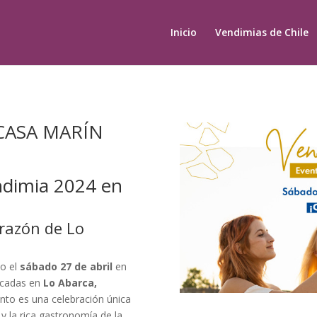
Inicio
Vendimias de Chile
 CASA MARÍN
endimia 2024 en
orazón de Lo
bo el
sábado 27 de abril
en
icadas en
Lo Abarca,
ento es una celebración única
y la rica gastronomía de la