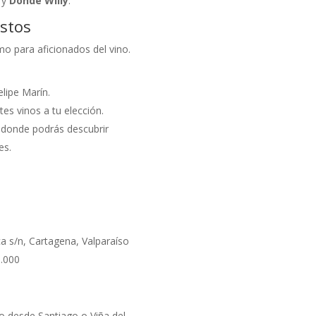
, y
Donde Willy
.
ustos
o para aficionados del vino.
elipe Marín.
es vinos a tu elección.
, donde podrás descubrir
es.
a s/n, Cartagena, Valparaíso
5.000
o desde Santiago o Viña del