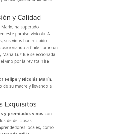
ión y Calidad
a Marín, ha superado
n este paraíso vinícola. A
es, sus vinos han recibido
, posicionando a Chile como un
8, María Luz fue seleccionada
l vino por la revista
The
jos
Felipe
y
Nicolás Marín
,
ño de su madre y llevando a
s Exquisitos
os y premiados vinos
con
s de deliciosas
mprendedores locales, como