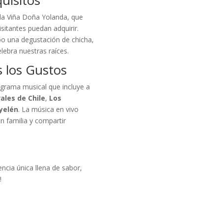
 la Viña Doña Yolanda, que
isitantes puedan adquirir.
bo una degustación de chicha,
lebra nuestras raíces.
 los Gustos
grama musical que incluye a
vales de Chile
,
Los
Ayelén
. La música en vivo
en familia y compartir
encia única llena de sabor,
!