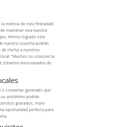
a esencia de esta festividad:
o de mantener viva nuestra
cipio, hemos logrado este
 de nuestra cosecha podrán
 de chicha a nuestros
va local: “Muchos no conocen la
dad. Estamos emocionados de
cales
y 2 cocinerías generales que
Los asistentes podrán
, porotos granados, mote
una oportunidad perfecta para
erra.
uisitos